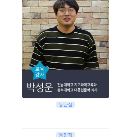
동탄점
동탄점