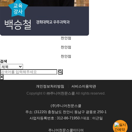
천안점
천안점
천안점
검색
개인정보처리방침
서비스이용약관
Copyright ©
㈜주니어천문스쿨
All rights reserved.
(주)주니어천문스쿨
주소: (31220) 충청남도 천안시 동남구 광풍로 250-1
사업자등록번호 : 312-86-71950 / 대표 : 이근일
주니어천문스쿨미디어